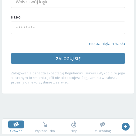
Hasło
nie pamiętam hasła
ZALOGUJ SIĘ
Zalogowanie oznacza akceptację
Regulaminu serwisu
Wykop.pl w jego
aktualnym brzmieniu. Jeśli nie akceptujesz Regulaminu w całości,
prosimy o niekorzystanie z serwisu.
Główna
Wykopalisko
Hity
Mikroblog