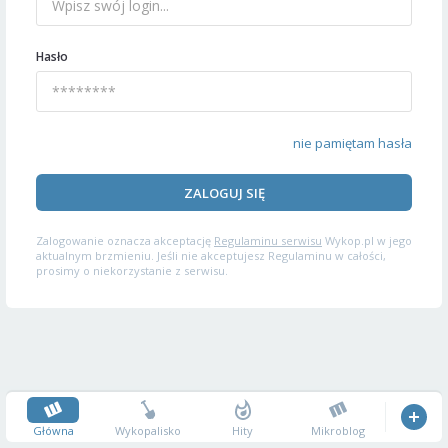
Hasło
nie pamiętam hasła
ZALOGUJ SIĘ
Zalogowanie oznacza akceptację
Regulaminu serwisu
Wykop.pl w jego
aktualnym brzmieniu. Jeśli nie akceptujesz Regulaminu w całości,
prosimy o niekorzystanie z serwisu.
Główna
Wykopalisko
Hity
Mikroblog