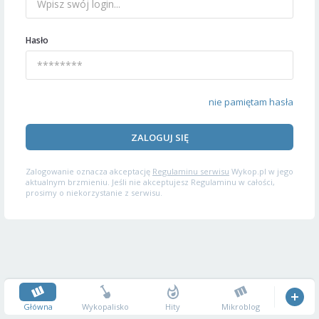
Hasło
nie pamiętam hasła
ZALOGUJ SIĘ
Zalogowanie oznacza akceptację
Regulaminu serwisu
Wykop.pl w jego
aktualnym brzmieniu. Jeśli nie akceptujesz Regulaminu w całości,
prosimy o niekorzystanie z serwisu.
Główna
Wykopalisko
Hity
Mikroblog