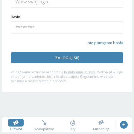
Hasło
nie pamiętam hasła
ZALOGUJ SIĘ
Zalogowanie oznacza akceptację
Regulaminu serwisu
Wykop.pl w jego
aktualnym brzmieniu. Jeśli nie akceptujesz Regulaminu w całości,
prosimy o niekorzystanie z serwisu.
Główna
Wykopalisko
Hity
Mikroblog