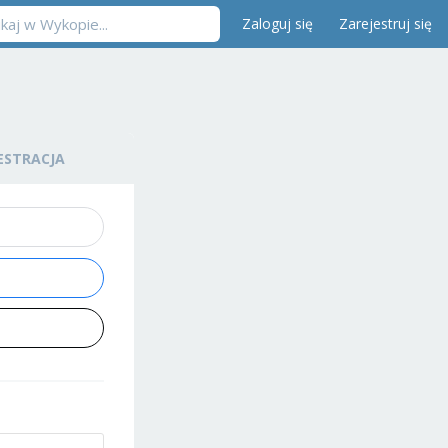
Zaloguj się
Zarejestruj się
ESTRACJA