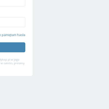
e pamiętam hasła
ykop.pl w jego
 w całości, prosimy