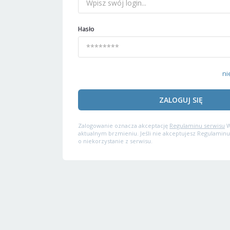
Hasło
ni
ZALOGUJ SIĘ
Zalogowanie oznacza akceptację
Regulaminu serwisu
W
aktualnym brzmieniu. Jeśli nie akceptujesz Regulaminu
o niekorzystanie z serwisu.