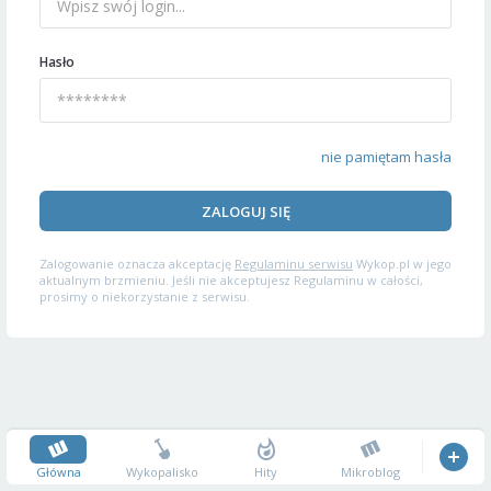
Hasło
nie pamiętam hasła
ZALOGUJ SIĘ
Zalogowanie oznacza akceptację
Regulaminu serwisu
Wykop.pl w jego
aktualnym brzmieniu. Jeśli nie akceptujesz Regulaminu w całości,
prosimy o niekorzystanie z serwisu.
Główna
Wykopalisko
Hity
Mikroblog