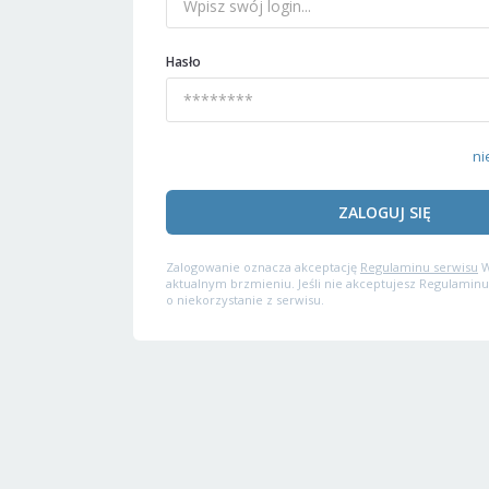
Hasło
ni
ZALOGUJ SIĘ
Zalogowanie oznacza akceptację
Regulaminu serwisu
W
aktualnym brzmieniu. Jeśli nie akceptujesz Regulaminu
o niekorzystanie z serwisu.