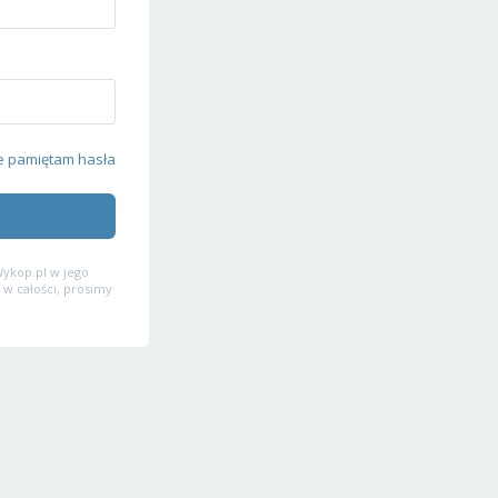
e pamiętam hasła
ykop.pl w jego
 w całości, prosimy