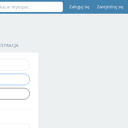
Zaloguj się
Zarejestruj się
ESTRACJA