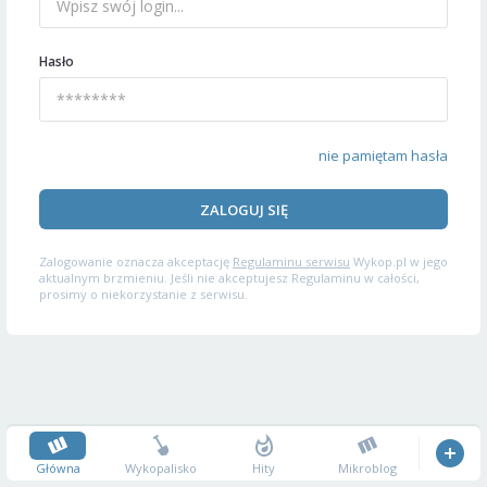
Hasło
nie pamiętam hasła
ZALOGUJ SIĘ
Zalogowanie oznacza akceptację
Regulaminu serwisu
Wykop.pl w jego
aktualnym brzmieniu. Jeśli nie akceptujesz Regulaminu w całości,
prosimy o niekorzystanie z serwisu.
Główna
Wykopalisko
Hity
Mikroblog