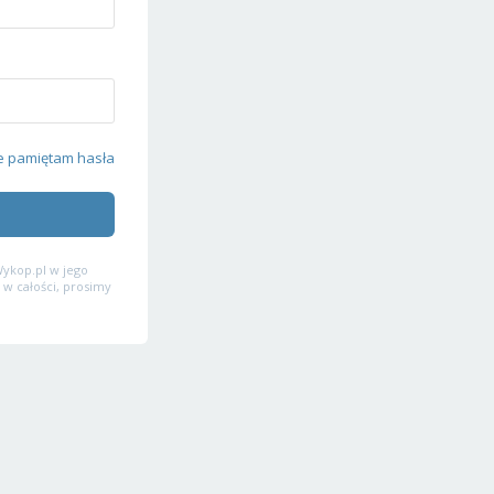
e pamiętam hasła
ykop.pl w jego
 w całości, prosimy