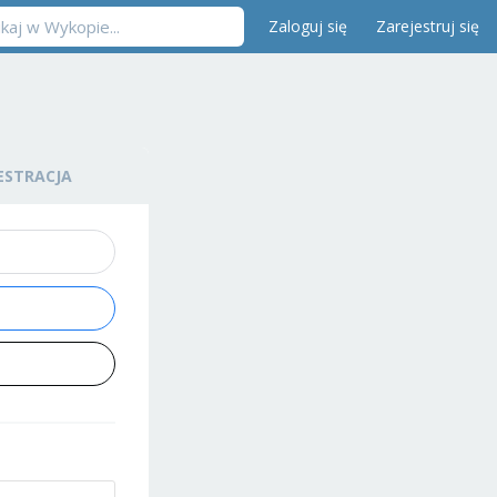
Zaloguj się
Zarejestruj się
ESTRACJA