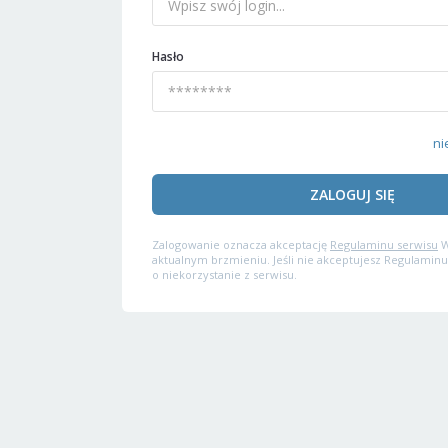
Hasło
ni
ZALOGUJ SIĘ
Zalogowanie oznacza akceptację
Regulaminu serwisu
W
aktualnym brzmieniu. Jeśli nie akceptujesz Regulaminu
o niekorzystanie z serwisu.