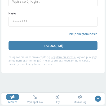
Hasło
nie pamiętam hasła
ZALOGUJ SIĘ
Zalogowanie oznacza akceptację
Regulaminu serwisu
Wykop.pl w jego
aktualnym brzmieniu. Jeśli nie akceptujesz Regulaminu w całości,
prosimy o niekorzystanie z serwisu.
Główna
Wykopalisko
Hity
Mikroblog