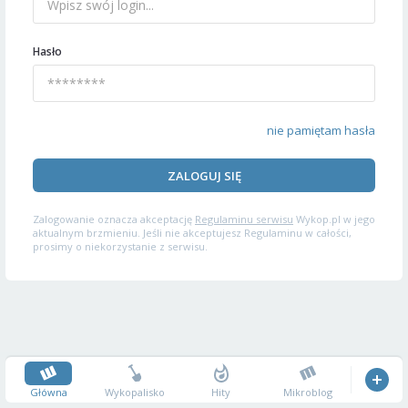
Hasło
nie pamiętam hasła
ZALOGUJ SIĘ
Zalogowanie oznacza akceptację
Regulaminu serwisu
Wykop.pl w jego
aktualnym brzmieniu. Jeśli nie akceptujesz Regulaminu w całości,
prosimy o niekorzystanie z serwisu.
Główna
Wykopalisko
Hity
Mikroblog