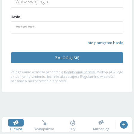
Hasło
nie pamiętam hasła
ZALOGUJ SIĘ
Zalogowanie oznacza akceptację
Regulaminu serwisu
Wykop.pl w jego
aktualnym brzmieniu. Jeśli nie akceptujesz Regulaminu w całości,
prosimy o niekorzystanie z serwisu.
Główna
Wykopalisko
Hity
Mikroblog