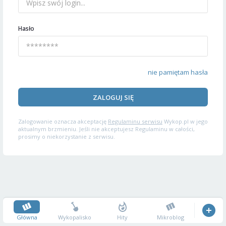
Hasło
nie pamiętam hasła
ZALOGUJ SIĘ
Zalogowanie oznacza akceptację
Regulaminu serwisu
Wykop.pl w jego
aktualnym brzmieniu. Jeśli nie akceptujesz Regulaminu w całości,
prosimy o niekorzystanie z serwisu.
Główna
Wykopalisko
Hity
Mikroblog