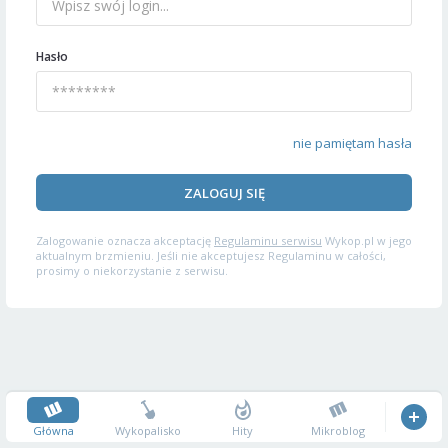
Hasło
nie pamiętam hasła
ZALOGUJ SIĘ
Zalogowanie oznacza akceptację
Regulaminu serwisu
Wykop.pl w jego
aktualnym brzmieniu. Jeśli nie akceptujesz Regulaminu w całości,
prosimy o niekorzystanie z serwisu.
Główna
Wykopalisko
Hity
Mikroblog