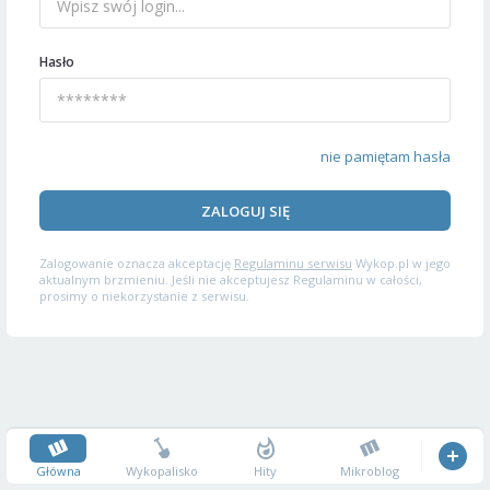
Hasło
nie pamiętam hasła
ZALOGUJ SIĘ
Zalogowanie oznacza akceptację
Regulaminu serwisu
Wykop.pl w jego
aktualnym brzmieniu. Jeśli nie akceptujesz Regulaminu w całości,
prosimy o niekorzystanie z serwisu.
Główna
Wykopalisko
Hity
Mikroblog