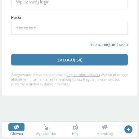
Hasło
nie pamiętam hasła
ZALOGUJ SIĘ
Zalogowanie oznacza akceptację
Regulaminu serwisu
Wykop.pl w jego
aktualnym brzmieniu. Jeśli nie akceptujesz Regulaminu w całości,
prosimy o niekorzystanie z serwisu.
Główna
Wykopalisko
Hity
Mikroblog