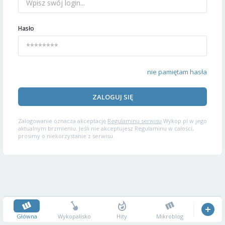
Hasło
nie pamiętam hasła
ZALOGUJ SIĘ
Zalogowanie oznacza akceptację
Regulaminu serwisu
Wykop.pl w jego
aktualnym brzmieniu. Jeśli nie akceptujesz Regulaminu w całości,
prosimy o niekorzystanie z serwisu.
Główna
Wykopalisko
Hity
Mikroblog