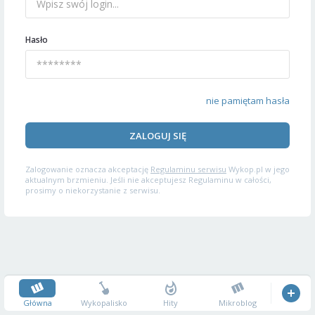
Hasło
nie pamiętam hasła
ZALOGUJ SIĘ
Zalogowanie oznacza akceptację
Regulaminu serwisu
Wykop.pl w jego
aktualnym brzmieniu. Jeśli nie akceptujesz Regulaminu w całości,
prosimy o niekorzystanie z serwisu.
Główna
Wykopalisko
Hity
Mikroblog