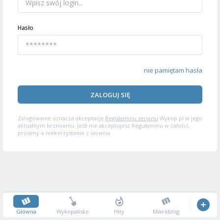
Hasło
nie pamiętam hasła
ZALOGUJ SIĘ
Zalogowanie oznacza akceptację
Regulaminu serwisu
Wykop.pl w jego
aktualnym brzmieniu. Jeśli nie akceptujesz Regulaminu w całości,
prosimy o niekorzystanie z serwisu.
Główna
Wykopalisko
Hity
Mikroblog