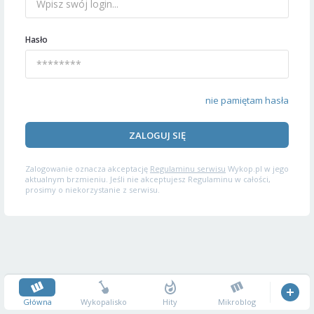
Hasło
nie pamiętam hasła
ZALOGUJ SIĘ
Zalogowanie oznacza akceptację
Regulaminu serwisu
Wykop.pl w jego
aktualnym brzmieniu. Jeśli nie akceptujesz Regulaminu w całości,
prosimy o niekorzystanie z serwisu.
Główna
Wykopalisko
Hity
Mikroblog