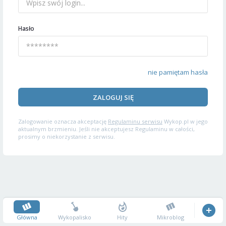
Hasło
nie pamiętam hasła
ZALOGUJ SIĘ
Zalogowanie oznacza akceptację
Regulaminu serwisu
Wykop.pl w jego
aktualnym brzmieniu. Jeśli nie akceptujesz Regulaminu w całości,
prosimy o niekorzystanie z serwisu.
Główna
Wykopalisko
Hity
Mikroblog