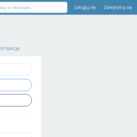
Zaloguj się
Zarejestruj się
ESTRACJA