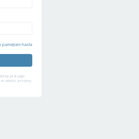
e pamiętam hasła
ykop.pl w jego
 w całości, prosimy