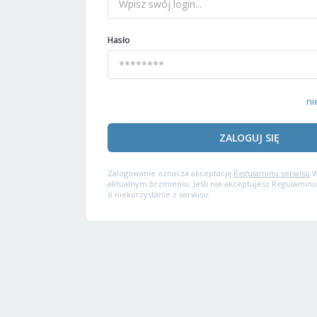
Hasło
ni
ZALOGUJ SIĘ
Zalogowanie oznacza akceptację
Regulaminu serwisu
W
aktualnym brzmieniu. Jeśli nie akceptujesz Regulaminu
o niekorzystanie z serwisu.