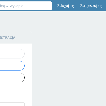
Zaloguj się
Zarejestruj się
ESTRACJA