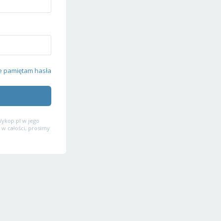
e pamiętam hasła
ykop.pl w jego
 w całości, prosimy