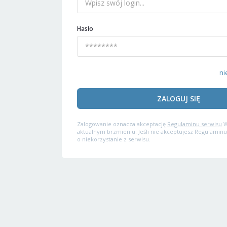
Hasło
ni
ZALOGUJ SIĘ
Zalogowanie oznacza akceptację
Regulaminu serwisu
W
aktualnym brzmieniu. Jeśli nie akceptujesz Regulaminu
o niekorzystanie z serwisu.