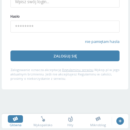
Hasło
nie pamiętam hasła
ZALOGUJ SIĘ
Zalogowanie oznacza akceptację
Regulaminu serwisu
Wykop.pl w jego
aktualnym brzmieniu. Jeśli nie akceptujesz Regulaminu w całości,
prosimy o niekorzystanie z serwisu.
Główna
Wykopalisko
Hity
Mikroblog