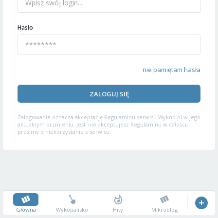
Hasło
nie pamiętam hasła
ZALOGUJ SIĘ
Zalogowanie oznacza akceptację
Regulaminu serwisu
Wykop.pl w jego
aktualnym brzmieniu. Jeśli nie akceptujesz Regulaminu w całości,
prosimy o niekorzystanie z serwisu.
Główna
Wykopalisko
Hity
Mikroblog