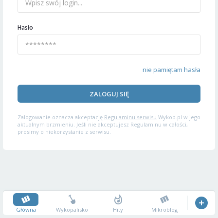
Hasło
nie pamiętam hasła
ZALOGUJ SIĘ
Zalogowanie oznacza akceptację
Regulaminu serwisu
Wykop.pl w jego
aktualnym brzmieniu. Jeśli nie akceptujesz Regulaminu w całości,
prosimy o niekorzystanie z serwisu.
Główna
Wykopalisko
Hity
Mikroblog