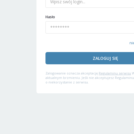
Hasło
ni
ZALOGUJ SIĘ
Zalogowanie oznacza akceptację
Regulaminu serwisu
W
aktualnym brzmieniu. Jeśli nie akceptujesz Regulaminu
o niekorzystanie z serwisu.