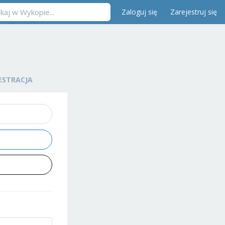
Zaloguj się
Zarejestruj się
ESTRACJA