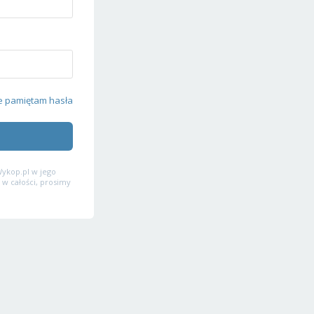
e pamiętam hasła
ykop.pl w jego
 w całości, prosimy