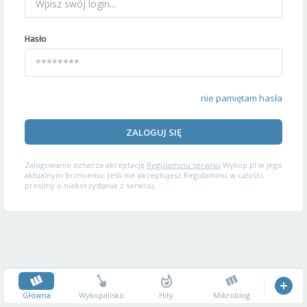
Hasło
nie pamiętam hasła
ZALOGUJ SIĘ
Zalogowanie oznacza akceptację
Regulaminu serwisu
Wykop.pl w jego
aktualnym brzmieniu. Jeśli nie akceptujesz Regulaminu w całości,
prosimy o niekorzystanie z serwisu.
Główna
Wykopalisko
Hity
Mikroblog