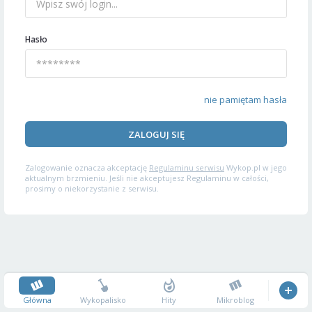
Hasło
nie pamiętam hasła
ZALOGUJ SIĘ
Zalogowanie oznacza akceptację
Regulaminu serwisu
Wykop.pl w jego
aktualnym brzmieniu. Jeśli nie akceptujesz Regulaminu w całości,
prosimy o niekorzystanie z serwisu.
Główna
Wykopalisko
Hity
Mikroblog