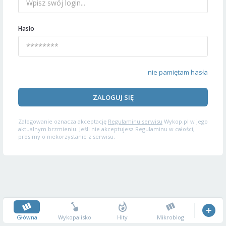
Hasło
nie pamiętam hasła
ZALOGUJ SIĘ
Zalogowanie oznacza akceptację
Regulaminu serwisu
Wykop.pl w jego
aktualnym brzmieniu. Jeśli nie akceptujesz Regulaminu w całości,
prosimy o niekorzystanie z serwisu.
Główna
Wykopalisko
Hity
Mikroblog