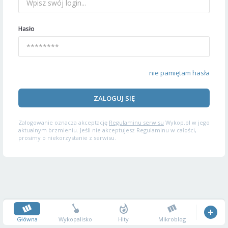
Hasło
nie pamiętam hasła
ZALOGUJ SIĘ
Zalogowanie oznacza akceptację
Regulaminu serwisu
Wykop.pl w jego
aktualnym brzmieniu. Jeśli nie akceptujesz Regulaminu w całości,
prosimy o niekorzystanie z serwisu.
Główna
Wykopalisko
Hity
Mikroblog