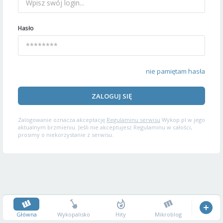
Hasło
nie pamiętam hasła
ZALOGUJ SIĘ
Zalogowanie oznacza akceptację
Regulaminu serwisu
Wykop.pl w jego
aktualnym brzmieniu. Jeśli nie akceptujesz Regulaminu w całości,
prosimy o niekorzystanie z serwisu.
Główna
Wykopalisko
Hity
Mikroblog