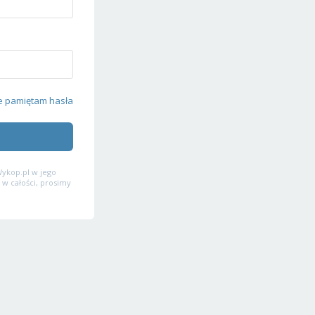
e pamiętam hasła
ykop.pl w jego
 w całości, prosimy