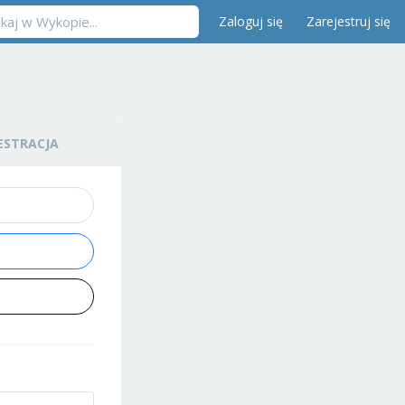
Zaloguj się
Zarejestruj się
ESTRACJA