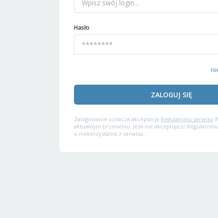
Hasło
ni
ZALOGUJ SIĘ
Zalogowanie oznacza akceptację
Regulaminu serwisu
W
aktualnym brzmieniu. Jeśli nie akceptujesz Regulaminu
o niekorzystanie z serwisu.