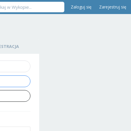
Zaloguj się
Zarejestruj się
ESTRACJA