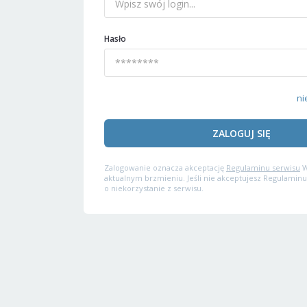
Hasło
ni
ZALOGUJ SIĘ
Zalogowanie oznacza akceptację
Regulaminu serwisu
W
aktualnym brzmieniu. Jeśli nie akceptujesz Regulaminu
o niekorzystanie z serwisu.