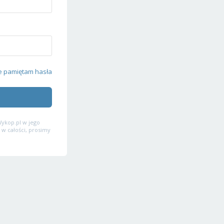
e pamiętam hasła
ykop.pl w jego
 w całości, prosimy