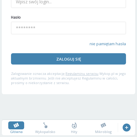
Hasło
nie pamiętam hasła
ZALOGUJ SIĘ
Zalogowanie oznacza akceptację
Regulaminu serwisu
Wykop.pl w jego
aktualnym brzmieniu. Jeśli nie akceptujesz Regulaminu w całości,
prosimy o niekorzystanie z serwisu.
Główna
Wykopalisko
Hity
Mikroblog