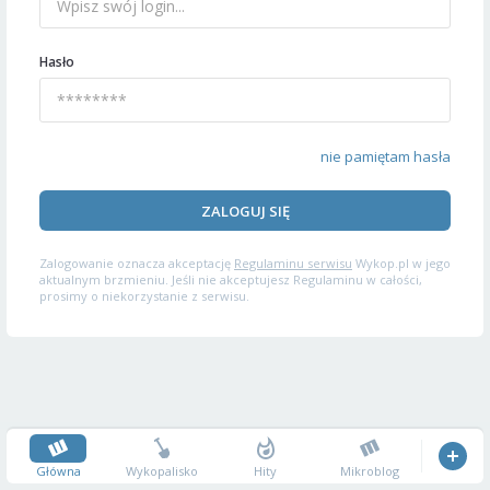
Hasło
nie pamiętam hasła
ZALOGUJ SIĘ
Zalogowanie oznacza akceptację
Regulaminu serwisu
Wykop.pl w jego
aktualnym brzmieniu. Jeśli nie akceptujesz Regulaminu w całości,
prosimy o niekorzystanie z serwisu.
Główna
Wykopalisko
Hity
Mikroblog