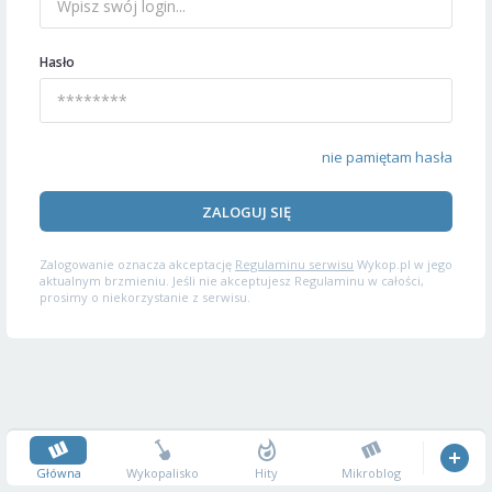
Hasło
nie pamiętam hasła
ZALOGUJ SIĘ
Zalogowanie oznacza akceptację
Regulaminu serwisu
Wykop.pl w jego
aktualnym brzmieniu. Jeśli nie akceptujesz Regulaminu w całości,
prosimy o niekorzystanie z serwisu.
Główna
Wykopalisko
Hity
Mikroblog