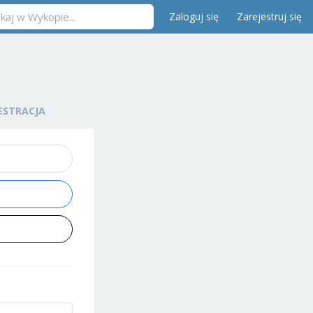
Zaloguj się
Zarejestruj się
ESTRACJA