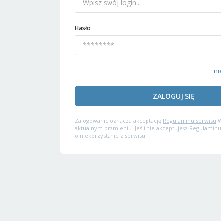
Hasło
ni
ZALOGUJ SIĘ
Zalogowanie oznacza akceptację
Regulaminu serwisu
W
aktualnym brzmieniu. Jeśli nie akceptujesz Regulaminu
o niekorzystanie z serwisu.