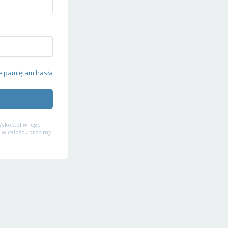
e pamiętam hasła
ykop.pl w jego
 w całości, prosimy