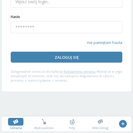
Hasło
nie pamiętam hasła
ZALOGUJ SIĘ
Zalogowanie oznacza akceptację
Regulaminu serwisu
Wykop.pl w jego
aktualnym brzmieniu. Jeśli nie akceptujesz Regulaminu w całości,
prosimy o niekorzystanie z serwisu.
Główna
Wykopalisko
Hity
Mikroblog