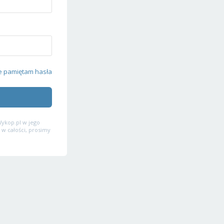
e pamiętam hasła
ykop.pl w jego
 w całości, prosimy