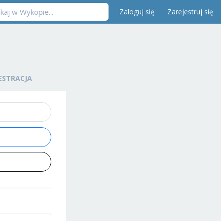
Zaloguj się
Zarejestruj się
ESTRACJA