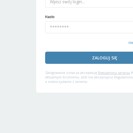
Hasło
ni
ZALOGUJ SIĘ
Zalogowanie oznacza akceptację
Regulaminu serwisu
W
aktualnym brzmieniu. Jeśli nie akceptujesz Regulaminu
o niekorzystanie z serwisu.