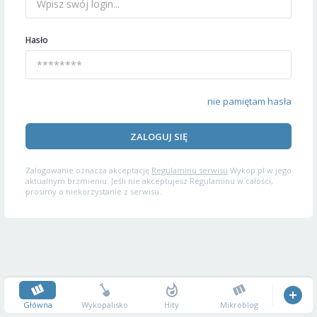
Hasło
nie pamiętam hasła
ZALOGUJ SIĘ
Zalogowanie oznacza akceptację
Regulaminu serwisu
Wykop.pl w jego
aktualnym brzmieniu. Jeśli nie akceptujesz Regulaminu w całości,
prosimy o niekorzystanie z serwisu.
Główna
Wykopalisko
Hity
Mikroblog