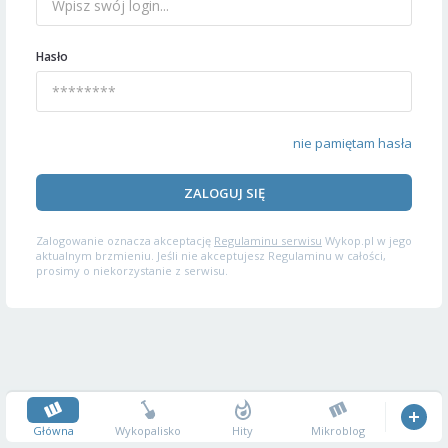
Hasło
nie pamiętam hasła
ZALOGUJ SIĘ
Zalogowanie oznacza akceptację
Regulaminu serwisu
Wykop.pl w jego
aktualnym brzmieniu. Jeśli nie akceptujesz Regulaminu w całości,
prosimy o niekorzystanie z serwisu.
Główna
Wykopalisko
Hity
Mikroblog