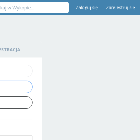
Zaloguj się
Zarejestruj się
ESTRACJA