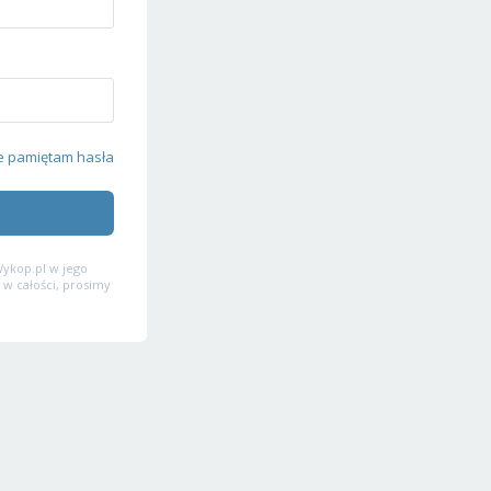
e pamiętam hasła
ykop.pl w jego
 w całości, prosimy