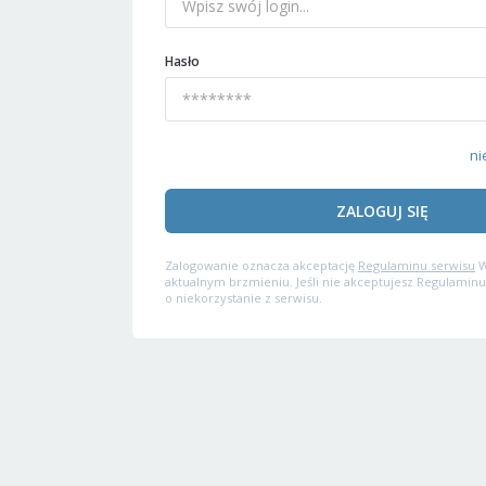
Hasło
ni
ZALOGUJ SIĘ
Zalogowanie oznacza akceptację
Regulaminu serwisu
W
aktualnym brzmieniu. Jeśli nie akceptujesz Regulaminu
o niekorzystanie z serwisu.