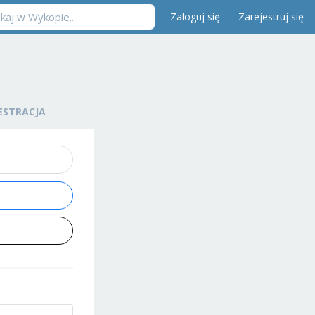
Zaloguj się
Zarejestruj się
ESTRACJA