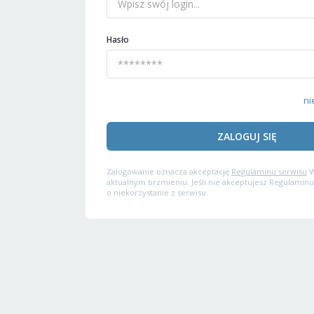
Hasło
ni
ZALOGUJ SIĘ
Zalogowanie oznacza akceptację
Regulaminu serwisu
W
aktualnym brzmieniu. Jeśli nie akceptujesz Regulaminu
o niekorzystanie z serwisu.