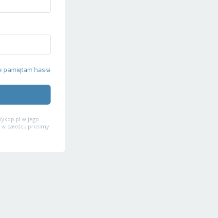
e pamiętam hasła
ykop.pl w jego
 w całości, prosimy