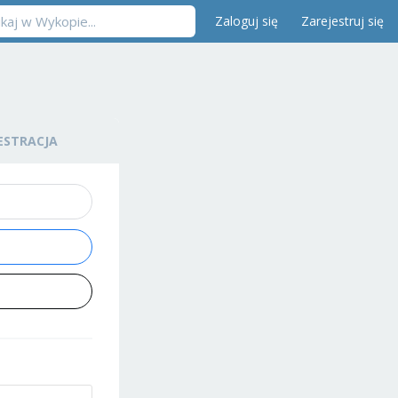
Zaloguj się
Zarejestruj się
ESTRACJA