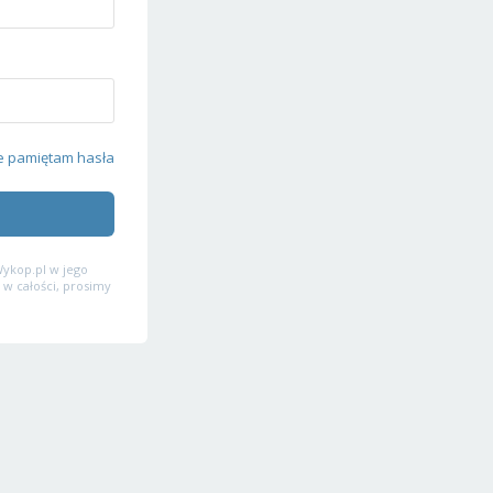
e pamiętam hasła
ykop.pl w jego
 w całości, prosimy