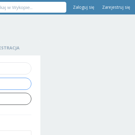
Zaloguj się
Zarejestruj się
ESTRACJA