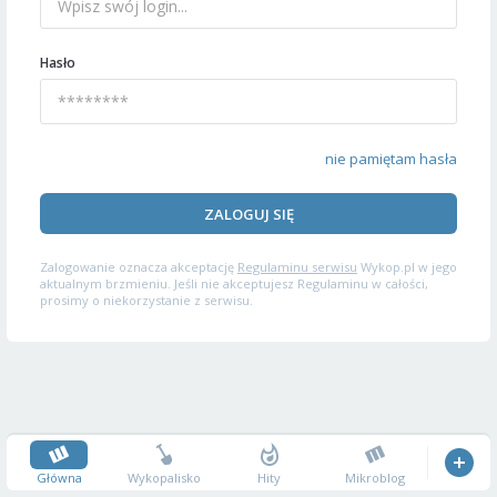
Hasło
nie pamiętam hasła
ZALOGUJ SIĘ
Zalogowanie oznacza akceptację
Regulaminu serwisu
Wykop.pl w jego
aktualnym brzmieniu. Jeśli nie akceptujesz Regulaminu w całości,
prosimy o niekorzystanie z serwisu.
Główna
Wykopalisko
Hity
Mikroblog