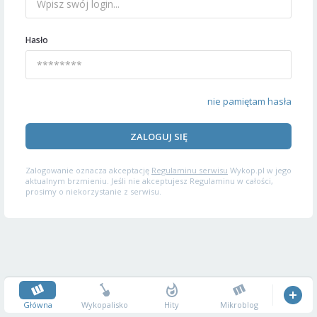
Hasło
nie pamiętam hasła
ZALOGUJ SIĘ
Zalogowanie oznacza akceptację
Regulaminu serwisu
Wykop.pl w jego
aktualnym brzmieniu. Jeśli nie akceptujesz Regulaminu w całości,
prosimy o niekorzystanie z serwisu.
Główna
Wykopalisko
Hity
Mikroblog