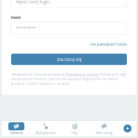
Hasło
nie pamiętam hasła
ZALOGUJ SIĘ
Zalogowanie oznacza akceptację
Regulaminu serwisu
Wykop.pl w jego
aktualnym brzmieniu. Jeśli nie akceptujesz Regulaminu w całości,
prosimy o niekorzystanie z serwisu.
Główna
Wykopalisko
Hity
Mikroblog