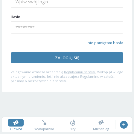
Hasło
nie pamiętam hasła
ZALOGUJ SIĘ
Zalogowanie oznacza akceptację
Regulaminu serwisu
Wykop.pl w jego
aktualnym brzmieniu. Jeśli nie akceptujesz Regulaminu w całości,
prosimy o niekorzystanie z serwisu.
Główna
Wykopalisko
Hity
Mikroblog